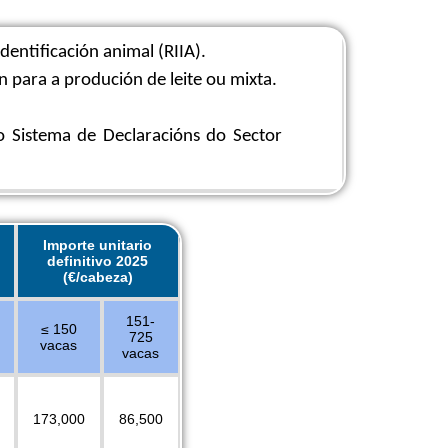
dentificación animal (RIIA).
 para a produción de leite ou mixta.
o Sistema de Declaracións do Sector
Importe unitario
definitivo 2025
(€/cabeza)
151-
≤ 150
725
vacas
vacas
173,000
86,500