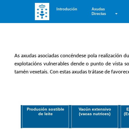
Introdución
Axudas
Directas
As axudas asociadas concéndese pola realización d
explotacións vulnerables dende o punto de vista so
tamén vexetais. Con estas axudas trátase de favorecer
Produción sostible
Vacún extensivo
E
de leite
(vacas nutrices)
(E