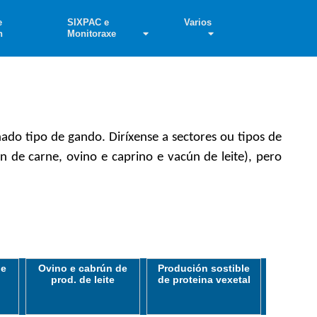
e
SIXPAC e
Varios
n
Monitoraxe
do tipo de gando. Diríxense a sectores ou tipos de
n de carne, ovino e caprino e vacún de leite), pero
de
Ovino e cabrún de
Produción sostible
prod. de leite
de proteina vexetal