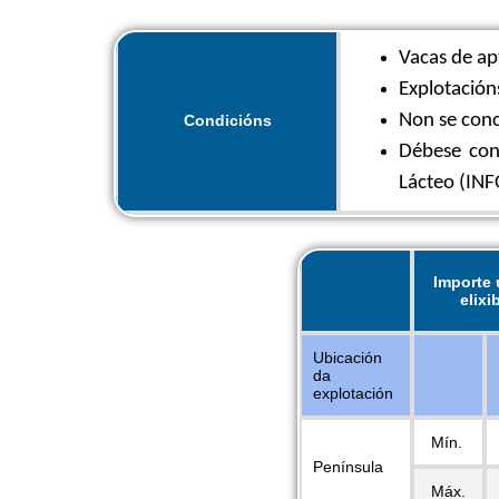
Vacas de apt
Explotación
Non se conc
Condicións
Débese con
Lácteo (INF
Importe 
elixi
Ubicación
da
explotación
Mín.
Península
Máx.