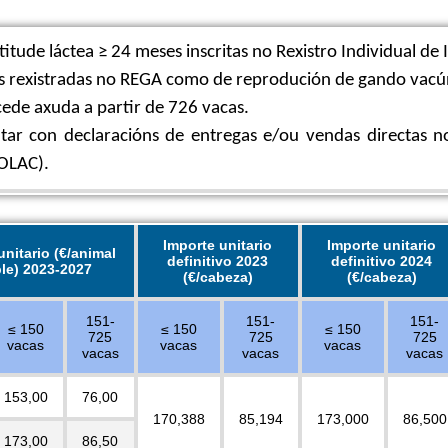
itude láctea ≥ 24 meses inscritas no Rexistro Individual de I
s rexistradas no REGA como de reprodución de gando vacún
ede axuda a partir de 726 vacas.
tar con declaracións de entregas e/ou vendas directas n
OLAC).
Importe unitario
Importe unitario
unitario (€/animal
definitivo 2023
definitivo 2024
ble) 2023-2027
(€/cabeza)
(€/cabeza)
151-
151-
151-
≤ 150
≤ 150
≤ 150
725
725
725
vacas
vacas
vacas
vacas
vacas
vacas
153,00
76,00
170,388
85,194
173,000
86,500
173,00
86,50